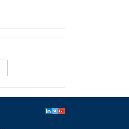
ro, dopo cinquant'anni
serve un nuovo statuto
lavoratori - Giuliano
isi, Secolo XIX