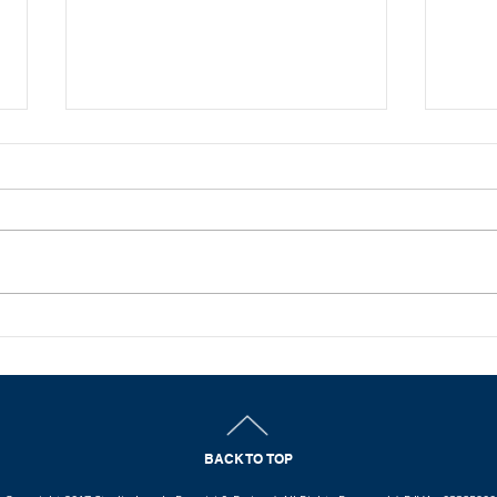
Bisogna evitare i
Lavo
licenziamenti - Giuliano
ora 
Pennisi, Secolo XIX
dei 
Penn
BACK TO TOP