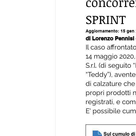
concorre
SPRINT
Aggiornamento:
15 gen
di Lorenzo Pennisi
Il caso affronta
14 maggio 2020, 
S.r.l. (di seguit
“Teddy”), avent
di calzature che 
propri prodotti n
registrati, e comu
E' possibile cumu
Sul cumulo di 