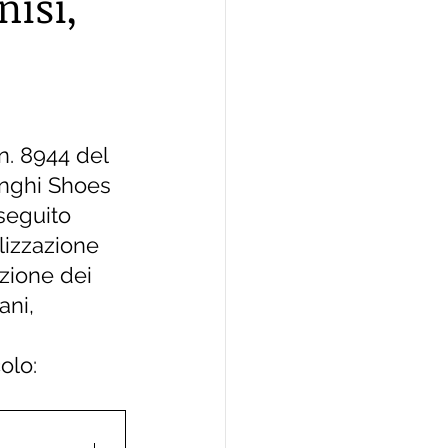
nisi,
n. 8944 del 
enghi Shoes 
 seguito 
lizzazione 
azione dei 
ani, 
olo: